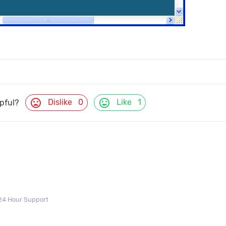
mood_bad
mood
Dislike
0
Like
1
lpful?
24 Hour Support