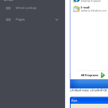
link
Whois Lookup
link
expand_more
Pages
แล้วพิมพ์ mstsc แล้วคลิกที่ OK