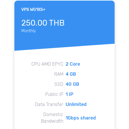
VPS WG1XS+
250.00 THB
Monthly
CPU AMD EPYC
2 Core
RAM
4 GB
SSD
40 GB
Public IP
1 IP
Data Transfer
Unlimited
Domestic
1Gbps shared
Bandwidth