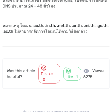
หลังจากที่มีการแก้ไข name server (dns) โปรดรอการอัพเดท
DNS ประมาณ 24 – 48 ชั่วโมง
หมายเหตุ โดเมน .co.th, .in.th, .net.th, .or.th, .mi.th, .go.th,
.ac.th ไม่สามารถจัดการโดเมนได้ตามวิธีดังกล่าว
mood_bad
mood
visibility
Views:
Was this article
Dislike
helpful?
Like
1
6275
0
© 2026 ReadyIDC : Service 24 Hour Support