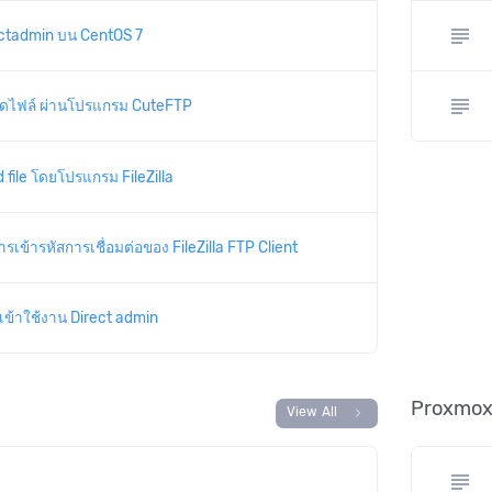
subject
irectadmin บน CentOS 7
subject
ลดไฟล์ ผ่านโปรแกรม CuteFTP
d file โดยโปรแกรม FileZilla
ารเข้ารหัสการเชื่อมต่อของ FileZilla FTP Client
 เข้าใช้งาน Direct admin
Proxmox 
chevron_right
View All
subject