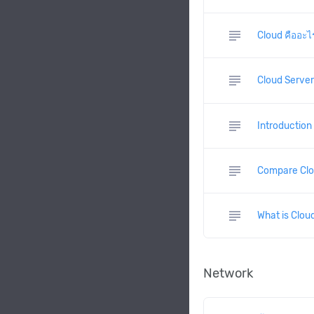
subject
Cloud คืออะไร
subject
Cloud Server
subject
Introduction
subject
Compare Clo
subject
What is Clou
Network