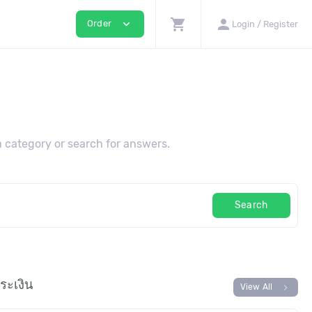
shopping_cart
person
expand_more
Order
Login / Register
 category or search for answers.
Search
ระเงิน
chevron_right
View All