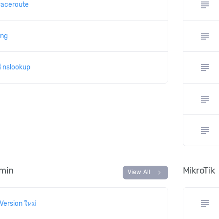
subject
raceroute
subject
ing
subject
้ nslookup
subject
subject
dmin
MikroTik
chevron_right
View All
subject
Version ใหม่