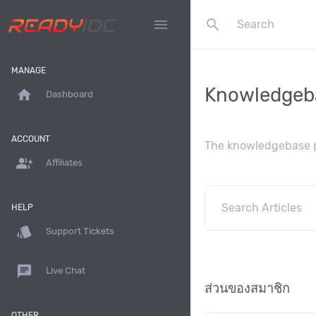
search
menu
MANAGE
Knowledgeb
home
Dashboard
ACCOUNT
The knowledgebase pr
group_add
Affiliates
HELP
style
Support Tickets
chat
Live Chat
ส่วนของสมาชิก
OTHER