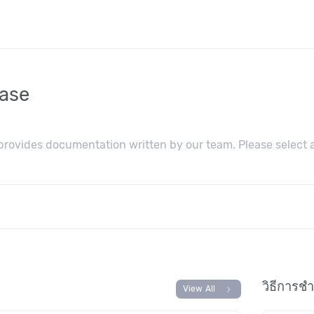
ase
ovides documentation written by our team. Please select a
วิธีการชำ
chevron_right
View All