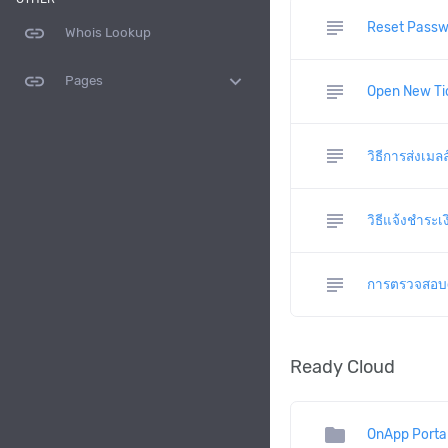
subject
Reset Passw
link
Whois Lookup
link
expand_more
Pages
subject
Open New Ti
subject
วิธีการส่งเม
subject
วิธีแจ้งชำระเง
subject
การตรวจสอบor
Ready Cloud
folder
OnApp Porta