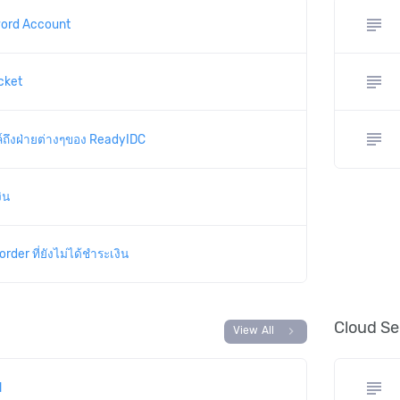
subject
ord Account
subject
cket
subject
ลล์ถึงฝ่ายต่างๆของ ReadyIDC
ิน
der ที่ยังไม่ได้ชำระเงิน
Cloud Se
chevron_right
View All
subject
l