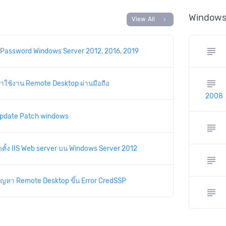
Windows
chevron_right
View All
subject
ยน Password Windows Server 2012, 2016, 2019
subject
้าใช้งาน Remote Desktop ผ่านมือถือ
2008
Update Patch windows
subject
ดตั้ง IIS Web server บน Windows Server 2012
subject
ปัญหา Remote Desktop ขึ้น Error CredSSP
subject