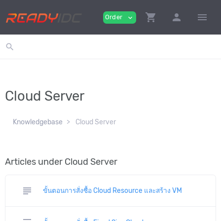
shopping_cart
person
menu
Order
expand_more
search
Cloud Server
Knowledgebase
Cloud Server
Articles under Cloud Server
subject
ขั้นตอนการสั่งซื้อ Cloud Resource และสร้าง VM